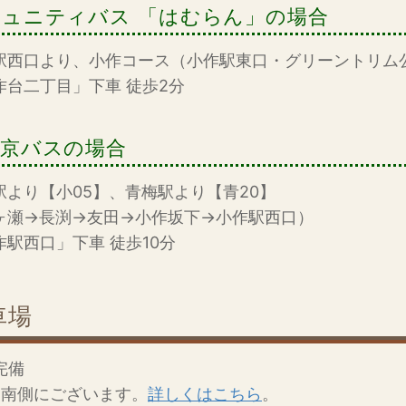
ュニティバス 「はむらん」の場合
駅西口より、小作コース（小作駅東口・グリーントリム
作台二丁目」下車 徒歩2分
東京バスの場合
駅より【小05】、青梅駅より【青20】
ヶ瀬→長渕→友田→小作坂下→小作駅西口）
作駅西口」下車 徒歩10分
車場
完備
物南側にございます。
詳しくはこちら
。