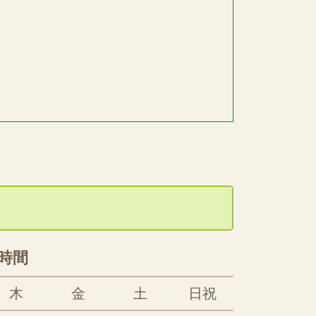
時間
木
金
土
日祝