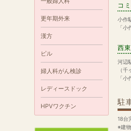
一般婦人科
コミ
更年期外来
小作
「小
漢方
西
ピル
河辺
（千
婦人科がん検診
「小
レディースドック
駐
HPVワクチン
18台
※建