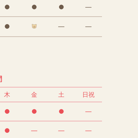
●
●
●
―
●
―
―
間
木
金
土
日祝
●
●
●
―
●
―
―
―