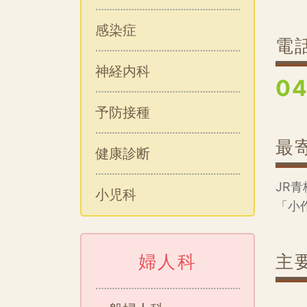
感染症
電
神経内科
04
予防接種
最
健康診断
JR青
小児科
「小
婦人科
主