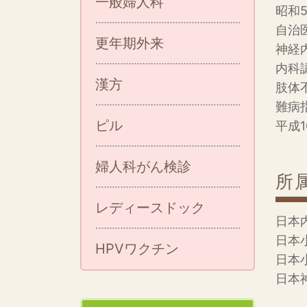
一般婦人科
昭和
自治
更年期外来
神経
内科
漢方
肢体
難病
ピル
平成
婦人科がん検診
所
レディースドック
日本
日本
HPVワクチン
日本
日本