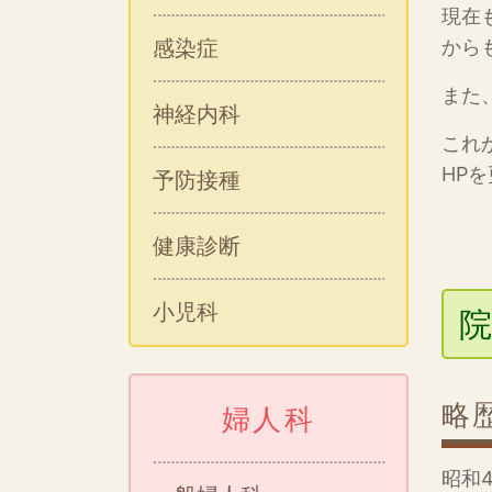
現在
感染症
から
また
神経内科
これ
HP
予防接種
健康診断
小児科
院
略
婦人科
昭和