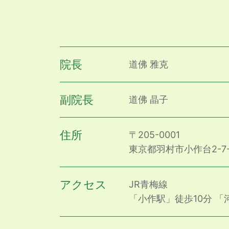
院長
道佛 雅克
副院長
道佛 晶子
住所
〒205-0001
東京都羽村市小作台2-7-1
アクセス
JR青梅線
「小作駅」徒歩10分
「