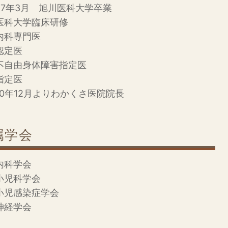
57年3月 旭川医科大学卒業
医科大学臨床研修
内科専門医
認定医
不自由身体障害指定医
指定医
10年12月よりわかくさ医院院長
属学会
内科学会
小児科学会
小児感染症学会
神経学会