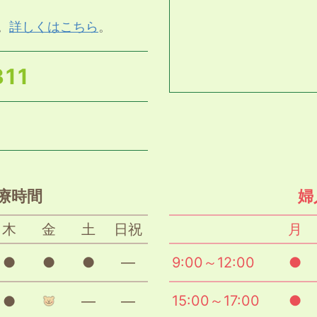
。
詳しくはこちら
。
311
療時間
婦
木
金
土
日祝
月
●
●
●
―
9:00～12:00
●
15:00～17:00
●
●
―
―